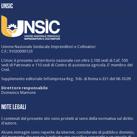
UNSIC
Unione Nazionale Sindacale Imprenditori e Coltivatori
C.F.: 91030090129
L'Unsic è presente sul territorio nazionale con oltre 2.100 sedi di Caf, 550
sedi di Patronato e 110 sedi di Centro di assistenza agricola. E' membro del
Cnel.
Supplemento editoriale Infoimpresa Reg. Trib. di Roma n.331 del 06.10.09
Direttore responsabile
Domenico Mamone
Note Legali
I contenuti del presente sito sono protetti ai sensi della normativa sul diritto
d'autore.
Alcune immagini sono reperite da internet, considerate di pubblico dominio,
dal momento che non ne è indicato uno specifico copyright o un vincolo di