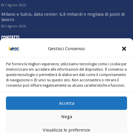
7 Agosto 2026
Milano e Sulcis, data center: 6,8 miliardi e migliaia di posti di
lavoro
5 Agosto 2026
Contatti
Gestisci Consenso
Sede nazionale
Via Angelo Bargoni, 78 – 00153 Roma
(Trastevere)
Per fornire le migliori esperienze, utilizziamo tecnologie come i cookie per
Tel. 06-58333803
memorizzare e/o accedere alle informazioni del dispositivo. Il consenso a
Fax. 06-5817414
queste tecnologie ci permetterà di elaborare dati come il comportamento
Mail: info@unsic.it
di navigazione o ID unici su questo sito. Non acconsentire o ritirare il
Ufficio stampa e comunicazione
consenso può influire negativamente su alcune caratteristiche e funzioni.
Mail: ufficiocomunicazione@unsic.it
Centro Studi
Mail: info@centrostudiunsic.it
Accetta
Nega
Visualizza le preferenze
Realizzato da
KOWeb