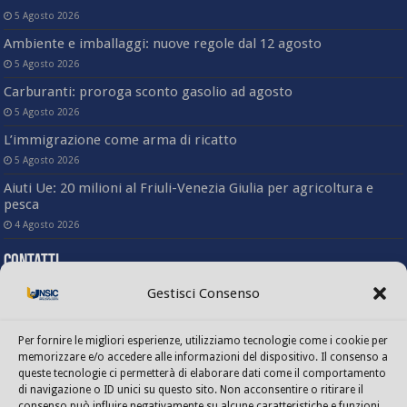
5 Agosto 2026
Ambiente e imballaggi: nuove regole dal 12 agosto
5 Agosto 2026
Carburanti: proroga sconto gasolio ad agosto
5 Agosto 2026
L’immigrazione come arma di ricatto
5 Agosto 2026
Aiuti Ue: 20 milioni al Friuli-Venezia Giulia per agricoltura e
pesca
4 Agosto 2026
Contatti
Gestisci Consenso
Sede nazionale
Via Angelo Bargoni, 78 – 00153 Roma
(Trastevere)
Per fornire le migliori esperienze, utilizziamo tecnologie come i cookie per
Tel. 06-58333803
memorizzare e/o accedere alle informazioni del dispositivo. Il consenso a
Fax. 06-5817414
queste tecnologie ci permetterà di elaborare dati come il comportamento
Mail: info@unsic.it
di navigazione o ID unici su questo sito. Non acconsentire o ritirare il
Ufficio stampa e comunicazione
consenso può influire negativamente su alcune caratteristiche e funzioni.