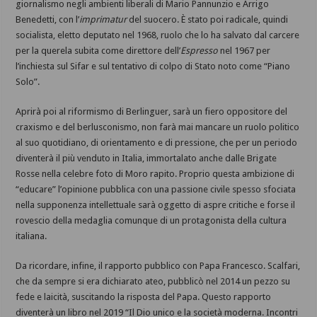
giornalismo negli ambienti liberali di Mario Pannunzio e Arrigo
Benedetti, con l’
imprimatur
del suocero. È stato poi radicale, quindi
socialista, eletto deputato nel 1968, ruolo che lo ha salvato dal carcere
per la querela subita come direttore dell’
Espresso
nel 1967 per
l’inchiesta sul Sifar e sul tentativo di colpo di Stato noto come “Piano
Solo”.
Aprirà poi al riformismo di Berlinguer, sarà un fiero oppositore del
craxismo e del berlusconismo, non farà mai mancare un ruolo politico
al suo quotidiano, di orientamento e di pressione, che per un periodo
diventerà il più venduto in Italia, immortalato anche dalle Brigate
Rosse nella celebre foto di Moro rapito. Proprio questa ambizione di
“educare” l’opinione pubblica con una passione civile spesso sfociata
nella supponenza intellettuale sarà oggetto di aspre critiche e forse il
rovescio della medaglia comunque di un protagonista della cultura
italiana.
Da ricordare, infine, il rapporto pubblico con Papa Francesco. Scalfari,
che da sempre si era dichiarato ateo, pubblicò nel 2014 un pezzo su
fede e laicità, suscitando la risposta del Papa. Questo rapporto
diventerà un libro nel 2019 “Il Dio unico e la società moderna. Incontri