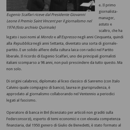
e. Il primo
giornalista-
Eugenio Scalfari riceve dal Presidente Giovanni
manager,
Leone il Premio Saint Vincent per il giornalismo nel
astuto e
1974 (foto archivio Quirinale)
scaltro, che ha
legato i suoi nomi al
Mondo
e all’
Espresso
negli anni Cinquanta, quindi
alla
Repubblica
negli anni Settanta, diventato una sorta di giornale-
partito. E un solido alfiere della cultura laica con radici nel Partito
liberale. Il ricordo di Eugenio Scalfari, uno dei principali giornalisti
italiani scomparso a 98 anni, non può prescindere da tutto questo. Ma
non solo.
Di origini calabresi, diplomato al liceo classico di Sanremo (con Italo
Calvino quale compagno di banco), laurea in giurisprudenza, è
approdato al giornalismo collaborando nel Ventennio a periodici
legati al fascismo.
Operatore di banca in Bnl (licenziato per articoli non graditi sulla
Federconsorzi), esperto di temi economici e con elevata competenza
finanziaria, dal 1950 genero di Giulio de Benedetti, è stato formato al