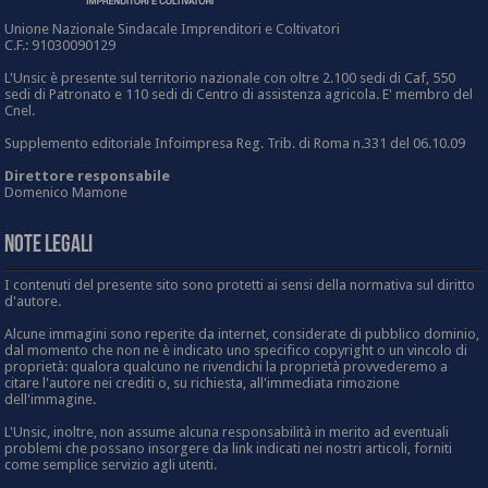
Unione Nazionale Sindacale Imprenditori e Coltivatori
C.F.: 91030090129
L'Unsic è presente sul territorio nazionale con oltre 2.100 sedi di Caf, 550
sedi di Patronato e 110 sedi di Centro di assistenza agricola. E' membro del
Cnel.
Supplemento editoriale Infoimpresa Reg. Trib. di Roma n.331 del 06.10.09
Direttore responsabile
Domenico Mamone
Note Legali
I contenuti del presente sito sono protetti ai sensi della normativa sul diritto
d'autore.
Alcune immagini sono reperite da internet, considerate di pubblico dominio,
dal momento che non ne è indicato uno specifico copyright o un vincolo di
proprietà: qualora qualcuno ne rivendichi la proprietà provvederemo a
citare l'autore nei crediti o, su richiesta, all'immediata rimozione
dell'immagine.
L'Unsic, inoltre, non assume alcuna responsabilità in merito ad eventuali
problemi che possano insorgere da link indicati nei nostri articoli, forniti
come semplice servizio agli utenti.