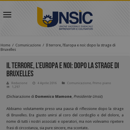
Home
/
Comunicazione
/
Il terrore, l’Europa e noi: dopo la strage di
Bruxelles
Il terrore, l’Europa e noi: dopo la strage di
Bruxelles
Redazione
4 Aprile 2016
Comunicazione
,
Primo piano
1,297
(Dichiarazione di
Domenico Mamone
,
Presidente Unsic
)
Abbiamo volutamente preso una pausa di riflessione dopo la strage
di Bruxelles. Era giusto unirsi al coro del cordoglio e del dolore, a
nome di tutti i nostri associati e operatori, ma non volevamo ripetere
frasi di circostanza, sia pure sincere, ma scontate.