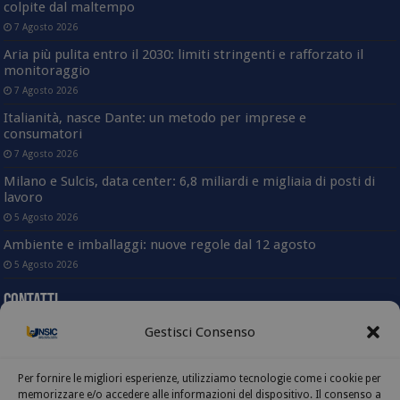
colpite dal maltempo
7 Agosto 2026
Aria più pulita entro il 2030: limiti stringenti e rafforzato il
monitoraggio
7 Agosto 2026
Italianità, nasce Dante: un metodo per imprese e
consumatori
7 Agosto 2026
Milano e Sulcis, data center: 6,8 miliardi e migliaia di posti di
lavoro
5 Agosto 2026
Ambiente e imballaggi: nuove regole dal 12 agosto
5 Agosto 2026
Contatti
Gestisci Consenso
Sede nazionale
Via Angelo Bargoni, 78 – 00153 Roma
(Trastevere)
Per fornire le migliori esperienze, utilizziamo tecnologie come i cookie per
Tel. 06-58333803
memorizzare e/o accedere alle informazioni del dispositivo. Il consenso a
Fax. 06-5817414