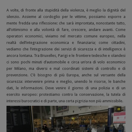
A volte, di fronte alla stupidità della violenza, è meglio la dignità del
silenzio. Assieme al cordoglio per le vittime, possiamo esporre a
mente fredda una riflessione: che sarà improntata, nonostante tutto,
all’ottimismo e alla volontà di fare, crescere, andare avanti. Come
operatori economici, viviamo nel mercato comune europeo, nella
realtà dell’integrazione economica e finanziaria; come cittadini,
vediamo che l’integrazione dei servizi di sicurezza e di intelligence è
ancora lontana. Tra Bruxelles, Parigi e le frontiere tedesche e olandesi
ci sono pochi minuti d’automobile e circa un’ora di volo economico
per Milano, ma diversi e mal coordinati sistemi di controllo e di
prevenzione. C’è bisogno di più Europa, anche sul versante della
sicurezza: intervenire prima e meglio, unendo le risorse, le banche
dati, le informazioni. Deve venire il giorno di una polizia e di un
esercito europeo: protestiamo contro la conservazione, la tutela di
interessi burocratici e di parte, una certa pigrizia non più ammissibile.