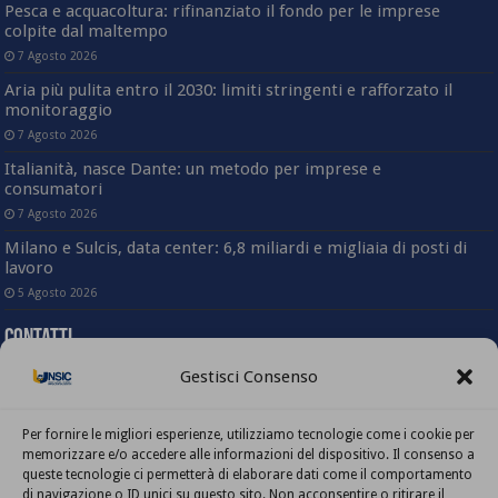
Pesca e acquacoltura: rifinanziato il fondo per le imprese
colpite dal maltempo
7 Agosto 2026
Aria più pulita entro il 2030: limiti stringenti e rafforzato il
monitoraggio
7 Agosto 2026
Italianità, nasce Dante: un metodo per imprese e
consumatori
7 Agosto 2026
Milano e Sulcis, data center: 6,8 miliardi e migliaia di posti di
lavoro
5 Agosto 2026
Contatti
Gestisci Consenso
Sede nazionale
Via Angelo Bargoni, 78 – 00153 Roma
(Trastevere)
Per fornire le migliori esperienze, utilizziamo tecnologie come i cookie per
Tel. 06-58333803
memorizzare e/o accedere alle informazioni del dispositivo. Il consenso a
Fax. 06-5817414
queste tecnologie ci permetterà di elaborare dati come il comportamento
Mail: info@unsic.it
di navigazione o ID unici su questo sito. Non acconsentire o ritirare il