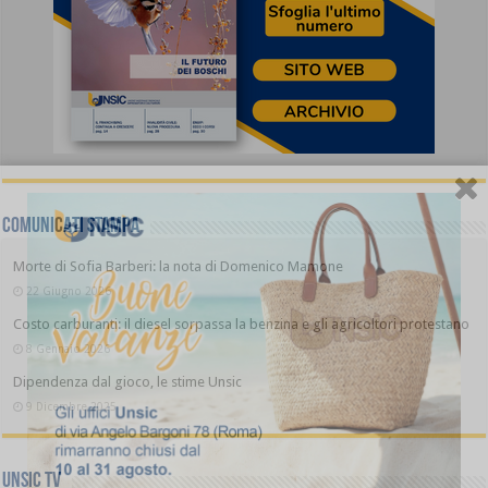
COMUNICATI STAMPA
Morte di Sofia Barberi: la nota di Domenico Mamone
22 Giugno 2026
Costo carburanti: il diesel sorpassa la benzina e gli agricoltori protestano
8 Gennaio 2026
Dipendenza dal gioco, le stime Unsic
9 Dicembre 2025
UNSIC TV