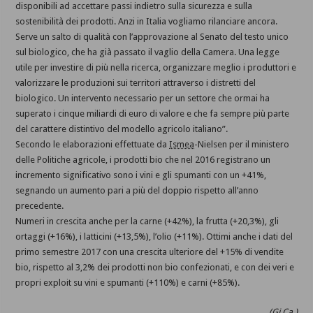
disponibili ad accettare passi indietro sulla sicurezza e sulla
sostenibilità dei prodotti. Anzi in Italia vogliamo rilanciare ancora.
Serve un salto di qualità con l’approvazione al Senato del testo unico
sul biologico, che ha già passato il vaglio della Camera. Una legge
utile per investire di più nella ricerca, organizzare meglio i produttori e
valorizzare le produzioni sui territori attraverso i distretti del
biologico. Un intervento necessario per un settore che ormai ha
superato i cinque miliardi di euro di valore e che fa sempre più parte
del carattere distintivo del modello agricolo italiano”.
Secondo le elaborazioni effettuate da
Ismea
-Nielsen per il ministero
delle Politiche agricole, i prodotti bio che nel 2016 registrano un
incremento significativo sono i vini e gli spumanti con un +41%,
segnando un aumento pari a più del doppio rispetto all’anno
precedente.
Numeri in crescita anche per la carne (+42%), la frutta (+20,3%), gli
ortaggi (+16%), i latticini (+13,5%), l’olio (+11%). Ottimi anche i dati del
primo semestre 2017 con una crescita ulteriore del +15% di vendite
bio, rispetto al 3,2% dei prodotti non bio confezionati, e con dei veri e
propri exploit su vini e spumanti (+110%) e carni (+85%).
(Gi.Ca.)