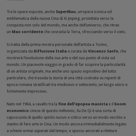
Tra le opere esposte, anche
SuperMao
, un’opera iconica ed
emblematica della nuova Cina di Xi Jinping, proiettata verso la
conquista non solo del mondo, ma anche dell’universo, che ritrae
un
Mao sorridente
che sovrasta la Terra, sfrecciando verso il cielo.
Si tratta della prima mostra personale dell’artista a Torino,
organizzata da
Diffusione Italia
e curata da
Vincenzo Sanfo
, che
mostrerà l’evoluzione della sua arte e del suo punto di vista sul
mondo. Un piacevole viaggio in grado di far scoprire la particolarità
di un artista originale, ma anche uno spazio espositivo del tutto
particolare, che trasuda la storia di una città costruita su reperti di
epoca romana stratificati tra medioevo e settecento, un luogo unico e
fortemente impressivo.
Nato nel 1964, a cavallo tra la
fine dell’epopea maoista
e il
boom
economico
cinese di questo millennio, Xu De Qi è una sorta di
caposcuola di quello spirito nuovo e critico verso un modo vecchio e
stantio di fare arte in Cina. Un modo ancora irrimediabilmente legato
a schemi ormai superati dal tempo, e spesso ancorati a riletture