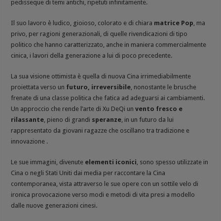
pedisseque di temi antichi, ripetuti infinitamente.
Il suo lavoro è ludico, gioioso, colorato e di chiara
matrice Pop
, ma
privo, per ragioni generazionali, di quelle rivendicazioni di tipo
politico che hanno caratterizzato, anche in maniera commercialmente
cinica, i lavori della generazione a lui di poco precedente.
La sua visione ottimista è quella di nuova Cina irrimediabilmente
proiettata verso un
futuro, irreversibile
, nonostante le brusche
frenate di una classe politica che fatica ad adeguarsi ai cambiamenti.
Un approccio che rende l’arte di Xu DeQi un
vento fresco e
rilassante
, pieno di grandi
speranze
, in un futuro da lui
rappresentato da giovani ragazze che oscillano tra tradizione e
innovazione .
Le sue immagini, divenute
elementi iconici
, sono spesso utilizzate in
Cina o negli Stati Uniti dai media per raccontare la Cina
contemporanea, vista attraverso le sue opere con un sottile velo di
ironica provocazione verso modi e metodi di vita presi a modello
dalle nuove generazioni cinesi.