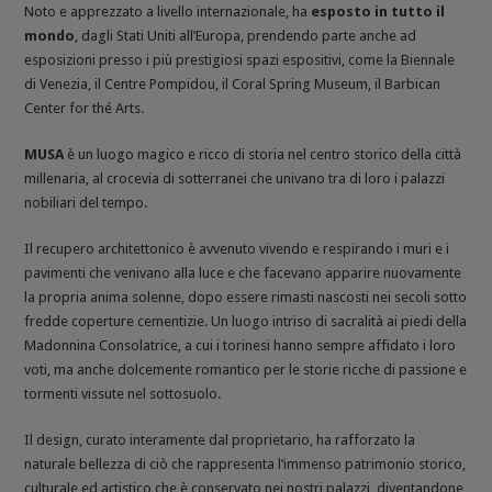
Noto e apprezzato a livello internazionale, ha
esposto in tutto il
mondo
, dagli Stati Uniti all’Europa, prendendo parte anche ad
esposizioni presso i più prestigiosi spazi espositivi, come la Biennale
di Venezia, il Centre Pompidou, il Coral Spring Museum, il Barbican
Center for thé Arts.
MUSA
è un luogo magico e ricco di storia nel centro storico della città
millenaria, al crocevia di sotterranei che univano tra di loro i palazzi
nobiliari del tempo.
Il recupero architettonico è avvenuto vivendo e respirando i muri e i
pavimenti che venivano alla luce e che facevano apparire nuovamente
la propria anima solenne, dopo essere rimasti nascosti nei secoli sotto
fredde coperture cementizie. Un luogo intriso di sacralità ai piedi della
Madonnina Consolatrice, a cui i torinesi hanno sempre affidato i loro
voti, ma anche dolcemente romantico per le storie ricche di passione e
tormenti vissute nel sottosuolo.
Il design, curato interamente dal proprietario, ha rafforzato la
naturale bellezza di ciò che rappresenta l’immenso patrimonio storico,
culturale ed artistico che è conservato nei nostri palazzi, diventandone