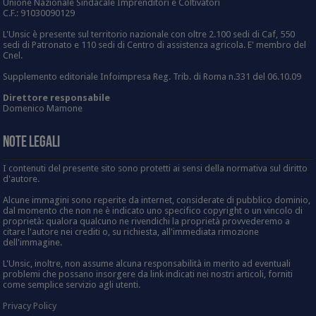
Unione Nazionale Sindacale Imprenditori e Coltivatori
C.F.: 91030090129
L'Unsic è presente sul territorio nazionale con oltre 2.100 sedi di Caf, 550
sedi di Patronato e 110 sedi di Centro di assistenza agricola. E' membro del
Cnel.
Supplemento editoriale Infoimpresa Reg. Trib. di Roma n.331 del 06.10.09
Direttore responsabile
Domenico Mamone
Note Legali
I contenuti del presente sito sono protetti ai sensi della normativa sul diritto
d'autore.
Alcune immagini sono reperite da internet, considerate di pubblico dominio,
dal momento che non ne è indicato uno specifico copyright o un vincolo di
proprietà: qualora qualcuno ne rivendichi la proprietà provvederemo a
citare l'autore nei crediti o, su richiesta, all'immediata rimozione
dell'immagine.
L'Unsic, inoltre, non assume alcuna responsabilità in merito ad eventuali
problemi che possano insorgere da link indicati nei nostri articoli, forniti
come semplice servizio agli utenti.
Privacy Policy