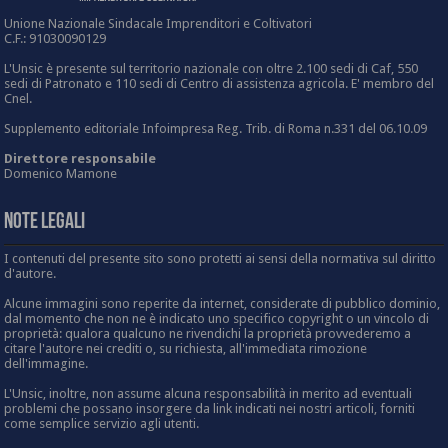
Unione Nazionale Sindacale Imprenditori e Coltivatori
C.F.: 91030090129
L'Unsic è presente sul territorio nazionale con oltre 2.100 sedi di Caf, 550
sedi di Patronato e 110 sedi di Centro di assistenza agricola. E' membro del
Cnel.
Supplemento editoriale Infoimpresa Reg. Trib. di Roma n.331 del 06.10.09
Direttore responsabile
Domenico Mamone
Note Legali
I contenuti del presente sito sono protetti ai sensi della normativa sul diritto
d'autore.
Alcune immagini sono reperite da internet, considerate di pubblico dominio,
dal momento che non ne è indicato uno specifico copyright o un vincolo di
proprietà: qualora qualcuno ne rivendichi la proprietà provvederemo a
citare l'autore nei crediti o, su richiesta, all'immediata rimozione
dell'immagine.
L'Unsic, inoltre, non assume alcuna responsabilità in merito ad eventuali
problemi che possano insorgere da link indicati nei nostri articoli, forniti
come semplice servizio agli utenti.