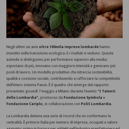
Negli ultimi sei anni
oltre 100mila imprese lombarde
hanno
investito nella transizione ecologica. E i risultati si vedono. Queste
aziende si distinguono per performance superiori alla media:
esportano di più, innovano con maggiore intensità e generano più
posti di lavoro. Un modello produttivo che intreccia sostenibilità,
qualità e coesione sociale, contribuendo a rafforzare la competitività
dell’intero sistema Paese. È il quadro che emerge dal rapporto
presentato giovedì 7 maggio a Milano durante l’evento
“I Talenti
della Lombardia”,
promosso da
Fondazione Symbola
e
Fondazione Cariplo,
in collaborazione con
PoliS Lombardia.
La Lombardia detiene una serie di record che ne confermano la
centralità. È prima in Italia per numero di imprese, occupati e valore
aggiunto; prima in Europa per addetti nell’industria manifatturiera ed