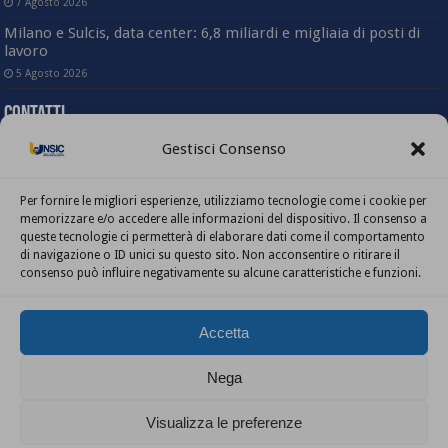
7 Agosto 2026
Milano e Sulcis, data center: 6,8 miliardi e migliaia di posti di
lavoro
5 Agosto 2026
Contatti
Gestisci Consenso
Sede nazionale
Via Angelo Bargoni, 78 – 00153 Roma
(Trastevere)
Per fornire le migliori esperienze, utilizziamo tecnologie come i cookie per
Tel. 06-58333803
memorizzare e/o accedere alle informazioni del dispositivo. Il consenso a
Fax. 06-5817414
queste tecnologie ci permetterà di elaborare dati come il comportamento
Mail: info@unsic.it
di navigazione o ID unici su questo sito. Non acconsentire o ritirare il
Ufficio stampa e comunicazione
consenso può influire negativamente su alcune caratteristiche e funzioni.
Mail: ufficiocomunicazione@unsic.it
Centro Studi
Mail: info@centrostudiunsic.it
Accetta
Nega
Visualizza le preferenze
Realizzato da
KOWeb
© Copyright 2026 UNSIC - Tutti i diritti riservati