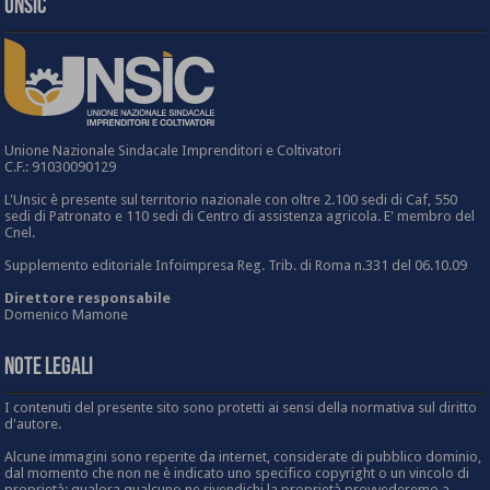
UNSIC
Unione Nazionale Sindacale Imprenditori e Coltivatori
C.F.: 91030090129
L'Unsic è presente sul territorio nazionale con oltre 2.100 sedi di Caf, 550
sedi di Patronato e 110 sedi di Centro di assistenza agricola. E' membro del
Cnel.
Supplemento editoriale Infoimpresa Reg. Trib. di Roma n.331 del 06.10.09
Direttore responsabile
Domenico Mamone
Note Legali
I contenuti del presente sito sono protetti ai sensi della normativa sul diritto
d'autore.
Alcune immagini sono reperite da internet, considerate di pubblico dominio,
dal momento che non ne è indicato uno specifico copyright o un vincolo di
proprietà: qualora qualcuno ne rivendichi la proprietà provvederemo a