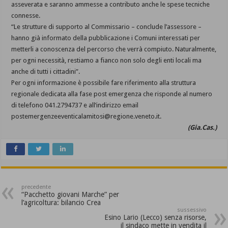
asseverata e saranno ammesse a contributo anche le spese tecniche
connesse.
“Le strutture di supporto al Commissario – conclude l’assessore –
hanno già informato della pubblicazione i Comuni interessati per
metterli a conoscenza del percorso che verrà compiuto. Naturalmente,
per ogni necessità, restiamo a fianco non solo degli enti locali ma
anche di tutti i cittadini”.
Per ogni informazione è possibile fare riferimento alla struttura
regionale dedicata alla fase post emergenza che risponde al numero
di telefono 041.2794737 e all’indirizzo email
postemergenzeeventicalamitosi@regione.veneto.it.
(Gia.Cas.)
precedente
“Pacchetto giovani Marche” per
l’agricoltura: bilancio Crea
sussessivo
Esino Lario (Lecco) senza risorse,
il sindaco mette in vendita il