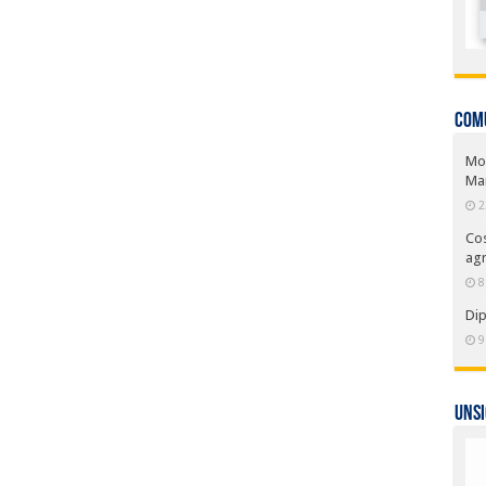
COM
Mor
Ma
2
Cos
agr
8
Dip
9
UNSI