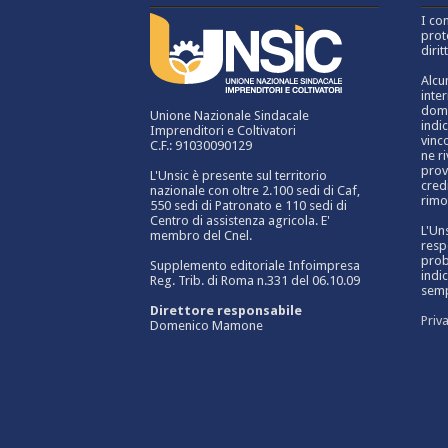
I co
prot
dirit
Alcu
inte
domi
Unione Nazionale Sindacale
indi
Imprenditori e Coltivatori
vinc
C.F.: 91030090129
ne r
prov
L'Unsic è presente sul territorio
credi
nazionale con oltre 2.100 sedi di Caf,
rimo
550 sedi di Patronato e 110 sedi di
Centro di assistenza agricola. E'
L'Un
membro del Cnel.
resp
prob
Supplemento editoriale Infoimpresa
indic
Reg. Trib. di Roma n.331 del 06.10.09
sempl
Direttore responsabile
Priv
Domenico Mamone