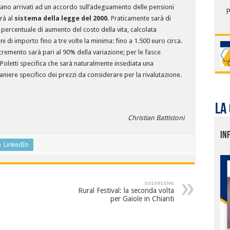
iano arrivati ad un accordo
sull’adeguamento delle pensioni
P
erà al
sistema della legge del 2000.
Praticamente sarà di
 percentuale di aumento del costo della vita, calcolata
oni di importo fino a tre volte la minima: fino a 1.500 euro circa.
incremento sarà pari al 90% della variazione; per le fasce
 Poletti specifica che sarà naturalmente insediata una
niere specifico dei prezzi da considerare per la rivalutazione.
La
Christian Battistoni
IN
LinkedIn
sussessivo
Rural Festival: la seconda volta
per Gaiole in Chianti