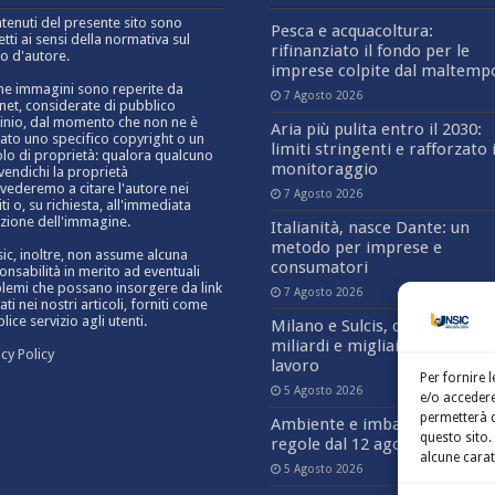
ntenuti del presente sito sono
Pesca e acquacoltura:
etti ai sensi della normativa sul
rifinanziato il fondo per le
to d'autore.
imprese colpite dal maltemp
ne immagini sono reperite da
7 Agosto 2026
rnet, considerate di pubblico
nio, dal momento che non ne è
Aria più pulita entro il 2030:
cato uno specifico copyright o un
limiti stringenti e rafforzato i
olo di proprietà: qualora qualcuno
monitoraggio
ivendichi la proprietà
vederemo a citare l'autore nei
7 Agosto 2026
ti o, su richiesta, all'immediata
zione dell'immagine.
Italianità, nasce Dante: un
metodo per imprese e
sic, inoltre, non assume alcuna
consumatori
onsabilità in merito ad eventuali
lemi che possano insorgere da link
7 Agosto 2026
ati nei nostri articoli, forniti come
ice servizio agli utenti.
Milano e Sulcis, data center: 
miliardi e migliaia di posti di
acy Policy
lavoro
Per fornire 
5 Agosto 2026
e/o accedere
permetterà d
Ambiente e imballaggi: nuov
questo sito.
regole dal 12 agosto
alcune carat
5 Agosto 2026