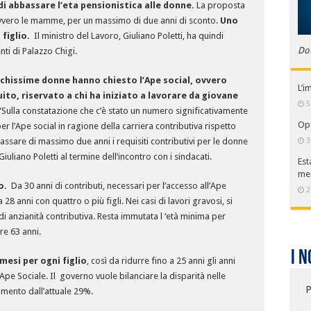
i abbassare l’eta pensionistica alle donne.
La proposta
vvero le mamme, per un massimo di due anni di sconto.
Uno
figlio.
Il ministro del Lavoro, Giuliano Poletti, ha quindi
Do
ti di Palazzo Chigi.
chissime donne hanno chiesto l’Ape social, ovvero
L’i
uito, riservato a chi ha iniziato a lavorare da giovane
5
Sulla constatazione che c’è stato un numero significativamente
Ope
l’Ape social in ragione della carriera contributiva rispetto
3
bassare di massimo due anni i requisiti contributivi per le donne
Giuliano Poletti al termine dell’incontro con i sindacati.
Est
me
o.
Da 30 anni di contributi, necessari per l’accesso all’Ape
2
28 anni con quattro o più figli. Nei casi di lavori gravosi, si
di anzianità contributiva. Resta immutata l ‘età minima per
re 63 anni.
I n
mesi per ogni figlio
, così da ridurre fino a 25 anni gli anni
’Ape Sociale. Il governo vuole bilanciare la disparità nelle
P
umento dall’attuale 29%.