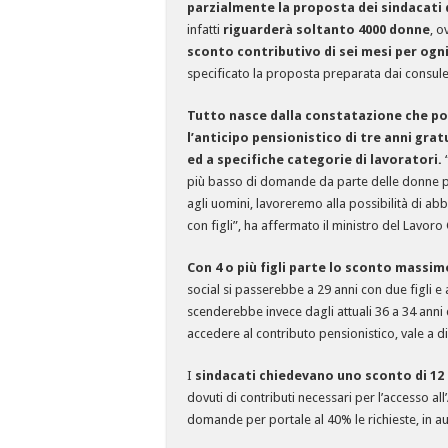
parzialmente la proposta dei sindacati d
infatti
riguarderà soltanto 4000 donne
, o
sconto contributivo di sei mesi per ogni 
specificato la proposta preparata dai consulen
Tutto nasce dalla constatazione che po
l’anticipo pensionistico di tre anni grat
ed a specifiche categorie di lavoratori.
“
più basso di domande da parte delle donne per 
agli uomini, lavoreremo alla possibilità di ab
con figli”, ha affermato il ministro del Lavoro 
Con 4 o più figli parte lo sconto massim
social si passerebbe a 29 anni con due figli e a 
scenderebbe invece dagli attuali 36 a 34 anni 
accedere al contributo pensionistico, vale a di
I
sindacati chiedevano uno sconto di 12 
dovuti di contributi necessari per l’accesso all
domande per portale al 40% le richieste, in a