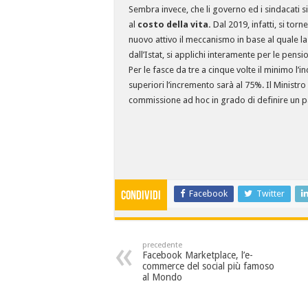
Sembra invece, che li governo ed i sindacati s
al
costo della vita.
Dal 2019, infatti, si torn
nuovo attivo il meccanismo in base al quale la
dall’Istat, si applichi interamente per le pensi
Per le fasce da tre a cinque volte il minimo l’
superiori l’incremento sarà al 75%. Il Ministro
commissione ad hoc in grado di definire un pa
Facebook
Twitter
condividi
precedente
Facebook Marketplace, l’e-
commerce del social più famoso
al Mondo