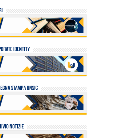
RI
orate identity
egna stampa UNSIC
ivio Notizie