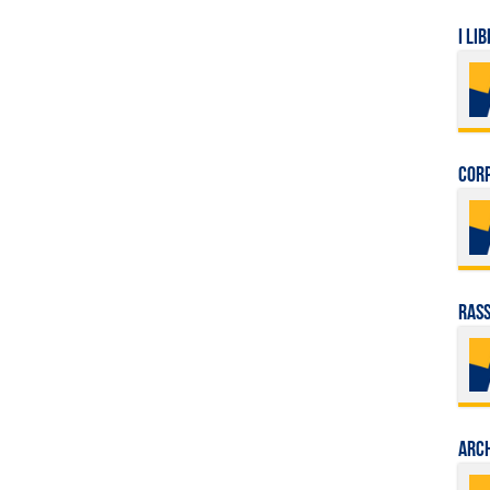
I LIB
Corp
Rass
Arch