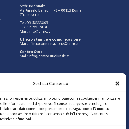
Sede nazionale
Via Angelo Bargoni, 78 – 00153 Roma
(Trastevere)
o
Tel. 06-58333803
Fax. 06-5817414
Mail: info@unsic.it
l
Ufficio stampa e comunicazione
Mail: ufficiocomunicazione@unsic.it
Centro Studi
Mail: info@centrostudiunsic.it
Gestisci Consenso
6,8
le migliori esperienze, utilizziamo tecnologie come i cookie per memorizzare
 alle informazioni del dispositivo. Il consenso a queste tecnologie ci
i elaborare dati come il comportamento di navigazione o ID unici su
e
 Non acconsentire o ritirare il consenso può influire negativamente su
teristiche e funzioni.