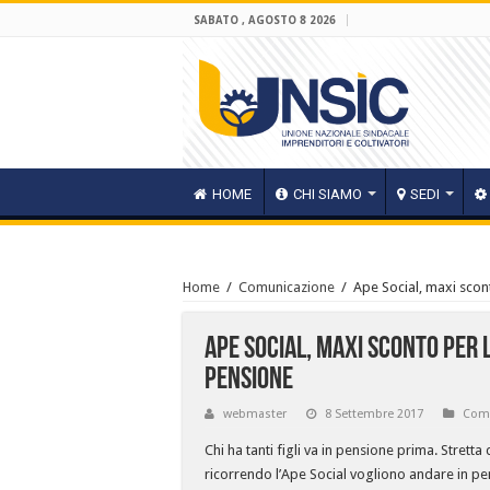
SABATO , AGOSTO 8 2026
HOME
CHI SIAMO
SEDI
Home
/
Comunicazione
/
Ape Social, maxi sco
Ape Social, maxi sconto per
pensione
webmaster
8 Settembre 2017
Com
Chi ha tanti figli va in pensione prima. Stre
ricorrendo l’Ape Social vogliono andare in p