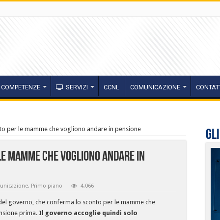
COMPETENZE
SERVIZI
CCNL
COMUNICAZIONE
CONTAT
nto per le mamme che vogliono andare in pensione
Gl
 le mamme che vogliono andare in
unicazione
,
Primo piano
4,066
tta del governo, che conferma lo sconto per le mamme che
ensione prima.
Il governo accoglie quindi solo