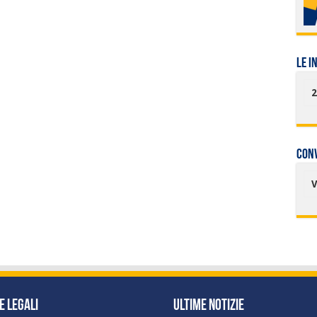
LE I
2
Con
e Legali
Ultime Notizie