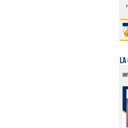
P
La
IN