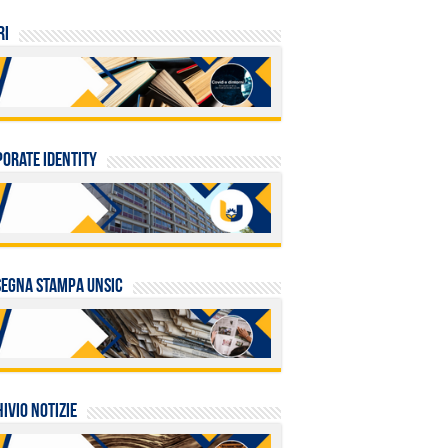
RI
orate identity
egna stampa UNSIC
ivio Notizie