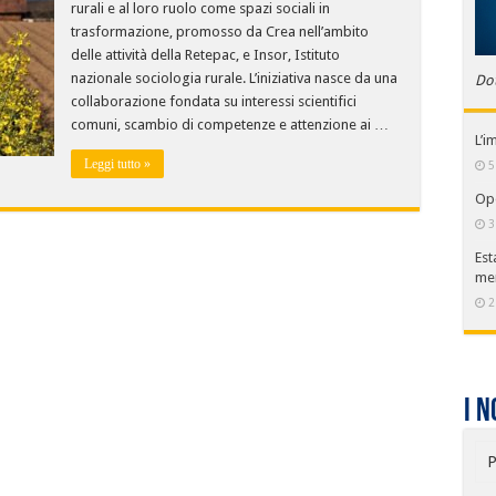
rurali e al loro ruolo come spazi sociali in
trasformazione, promosso da Crea nell’ambito
delle attività della Retepac, e Insor, Istituto
nazionale sociologia rurale. L’iniziativa nasce da una
Do
collaborazione fondata su interessi scientifici
comuni, scambio di competenze e attenzione ai …
L’i
Leggi tutto »
5
Ope
3
Est
me
2
I n
P