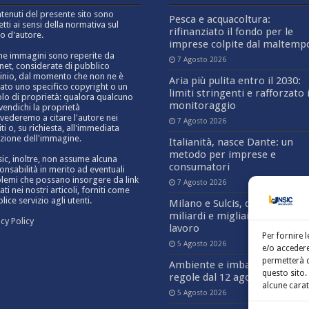
ntenuti del presente sito sono
Pesca e acquacoltura:
etti ai sensi della normativa sul
rifinanziato il fondo per le
to d'autore.
imprese colpite dal maltemp
ne immagini sono reperite da
7 Agosto 2026
rnet, considerate di pubblico
nio, dal momento che non ne è
Aria più pulita entro il 2030:
cato uno specifico copyright o un
limiti stringenti e rafforzato i
olo di proprietà: qualora qualcuno
monitoraggio
ivendichi la proprietà
vederemo a citare l'autore nei
7 Agosto 2026
ti o, su richiesta, all'immediata
zione dell'immagine.
Italianità, nasce Dante: un
metodo per imprese e
sic, inoltre, non assume alcuna
consumatori
onsabilità in merito ad eventuali
lemi che possano insorgere da link
7 Agosto 2026
ati nei nostri articoli, forniti come
ice servizio agli utenti.
Milano e Sulcis, data center: 
miliardi e migliaia di posti di
acy Policy
lavoro
Per fornire 
5 Agosto 2026
e/o accedere
permetterà d
Ambiente e imballaggi: nuov
questo sito.
regole dal 12 agosto
alcune carat
5 Agosto 2026