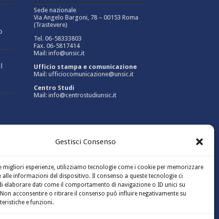
Sede nazionale
Via Angelo Bargoni, 78 – 00153 Roma
(Trastevere)
o
Tel. 06-58333803
Fax. 06-5817414
Mail: info@unsic.it
l
Ufficio stampa e comunicazione
Mail: ufficiocomunicazione@unsic.it
Centro Studi
Mail: info@centrostudiunsic.it
Gestisci Consenso
6,8
le migliori esperienze, utilizziamo tecnologie come i cookie per memorizzare
 alle informazioni del dispositivo. Il consenso a queste tecnologie ci
i elaborare dati come il comportamento di navigazione o ID unici su
e
 Non acconsentire o ritirare il consenso può influire negativamente su
teristiche e funzioni.