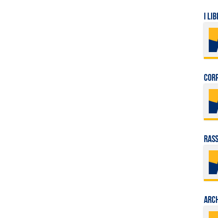
I LIB
Corp
Rass
Arch