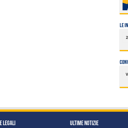
LE I
2
Con
e Legali
Ultime Notizie