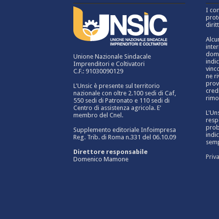
I co
prot
dirit
Alcu
inte
domi
Unione Nazionale Sindacale
indi
Imprenditori e Coltivatori
vinc
C.F.: 91030090129
ne r
prov
L'Unsic è presente sul territorio
credi
nazionale con oltre 2.100 sedi di Caf,
rimo
550 sedi di Patronato e 110 sedi di
Centro di assistenza agricola. E'
L'Un
membro del Cnel.
resp
prob
Supplemento editoriale Infoimpresa
indic
Reg. Trib. di Roma n.331 del 06.10.09
sempl
Direttore responsabile
Priv
Domenico Mamone