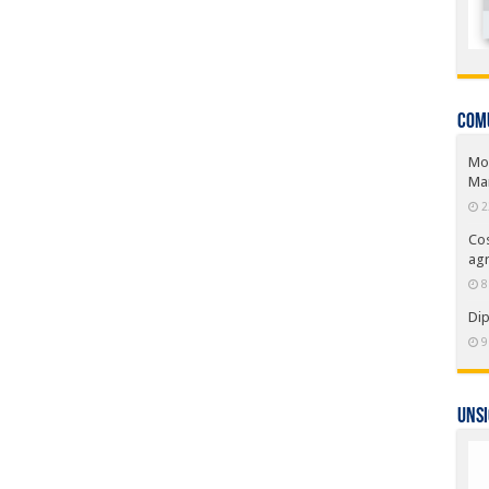
COM
Mor
Ma
2
Cos
agr
8
Dip
9
UNSI